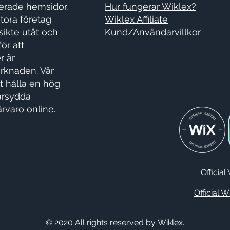
erade hemsidor.
Hur fungerar Wiklex?
tora företag
Wiklex Affiliate
sikte utåt och
Kund/Användarvillkor
ör att
r är
rknaden. Vår
t hålla en hög
arsydda
ärvaro online.
Official
Official 
© 2020 All rights reserved by Wiklex.