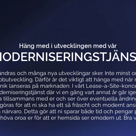
Häng med i utvecklingen med vår
ODERNISERINGSTJÄN
rändras och många nya utvecklingar sker. Inte minst o
utveckling. Därför är det viktigt att hänga med när 
knik lanseras på marknaden. I vårt Lease-a-Site-konc
erniseringstjänst där vi en gång vart annat år går i
 tillsammans med er och ser över eventuella ändri
öras för att ni ska ha ett så fräscht och modernt ansi
a närvaro. Detta gör att ni sparar både tid och pengar p
höva oroa er för att er hemsida ser omodern ut. Bra 