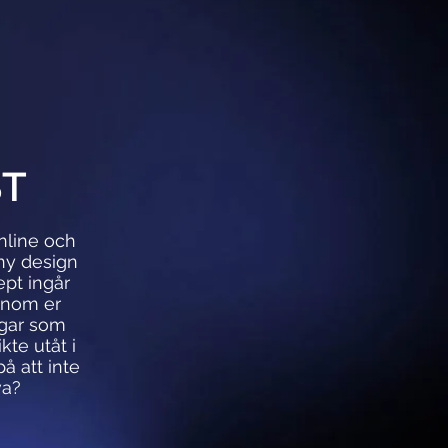
ST
nline och
ny design
ept ingår
genom er
ngar som
kte utåt i
å att inte
va?