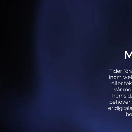
M
Tider fö
inom webb
eller te
vår mod
hemsida
behöver g
er digital
be