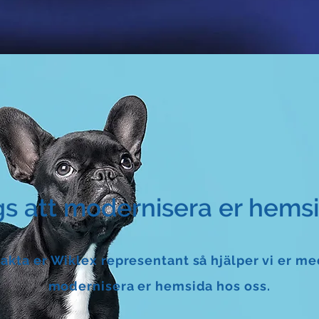
s att modernisera er hems
akta er Wiklex representant så hjälper vi er me
modernisera er hemsida hos oss.