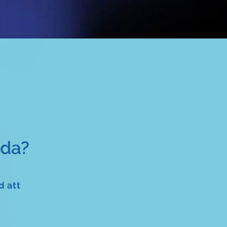
ida?
d att