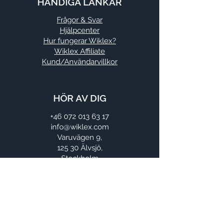
HÄNDIGA LÄNKAR
Frågor & Svar
Hjälpcenter
Hur fungerar Wiklex?
Wiklex Affiliate
Kund/Användarvillkor
HÖR AV DIG
+46 072 013 63 17
info@wiklex.com
Varuvägen 9,
125 30 Älvsjö,
Stockholm
Kontakt
Om oss