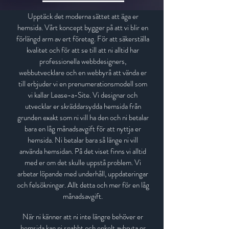
Upptäck det moderna sättet att äga er
hemsida. Vårt koncept bygger på att vi blir en
förlängd arm av ert företag. För att säkerställa
kvalitet och för att se till att ni alltid har
professionella webbdesigners,
webbutvecklare och en webbyrå att vända er
till erbjuder vi en prenumerationsmodell som
vi kallar Lease-a-Site. Vi designar och
utvecklar er skräddarsydda hemsida från
grunden exakt som ni vill ha den och ni betalar
bara en låg månadsavgift för att nyttja er
hemsida. Ni betalar bara så länge ni vill
använda hemsidan. På det viset finns vi alltid
med er om det skulle uppstå problem. Vi
arbetar löpande med underhåll, uppdateringar
och felsökningar. Allt detta och mer för en låg
månadsavgift.
När ni känner att ni inte längre behöver er
hemsida kan ni snabbt och enkelt avbryta er