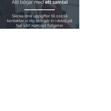
Allt börjar med
ett samtal
Skicka dina uppgifter till oss så
kontaktar vi dig och går in i detalj på
hur vårt koncept fungerar.
Kontakta mig
Wiklex är en webbyrå i Stockholm som
bygger, underhåller och moderniserar
professionella och avancerade hemsidor. Vi
förser små och medelstora företag med ett