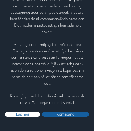
prenumeration med omedelbar verkan. Inga
uppsägningstider och inget krångel, ni betalar
bara för den tid ni kommer använda hemsidan.
Det moderna sättet att äga hemsida helt
enkelt.
Vi har gjort det möjligt för små och stora
företag och entreprenörer att äga hemsidor
som annars skulle kosta en förmögenhet att
utveckla och underhålla. Självklart erbjuder vi
även den traditionella vägen att köpa loss sin
hemsida helt och hållet för de som föredrar
det.
Kom igång med din professionella hemsida du
också! Allt börjar med ett samtal.
Läs mer
Kom igång